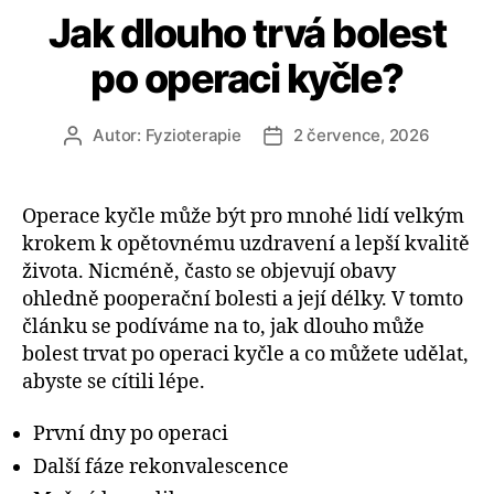
Jak dlouho trvá bolest
po operaci kyčle?
Autor:
Fyzioterapie
2 července, 2026
Autor
Datum
příspěvku
příspěvku
Operace kyčle může být pro mnohé lidí velkým
krokem k opětovnému uzdravení a lepší kvalitě
života. Nicméně, často se objevují obavy
ohledně pooperační bolesti a její délky. V tomto
článku se podíváme na to, jak dlouho může
bolest trvat po operaci kyčle a co můžete udělat,
abyste se cítili lépe.
První dny po operaci
Další fáze rekonvalescence