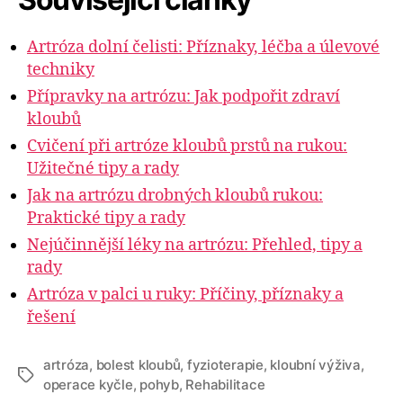
Artróza dolní čelisti: Příznaky, léčba a úlevové
techniky
Přípravky na artrózu: Jak podpořit zdraví
kloubů
Cvičení při artróze kloubů prstů na rukou:
Užitečné tipy a rady
Jak na artrózu drobných kloubů rukou:
Praktické tipy a rady
Nejúčinnější léky na artrózu: Přehled, tipy a
rady
Artróza v palci u ruky: Příčiny, příznaky a
řešení
artróza
,
bolest kloubů
,
fyzioterapie
,
kloubní výživa
,
Štítky
operace kyčle
,
pohyb
,
Rehabilitace