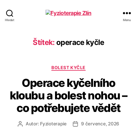
Fyzioterapie
Hledat
Menu
Zlín
Štítek:
operace kyčle
Rubriky
BOLEST KYČLE
Operace kyčelního
kloubu a bolest nohou –
co potřebujete vědět
Autor:
Fyzioterapie
9 července, 2026
Autor
Datum
příspěvku
příspěvku