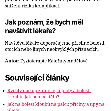
snížení rizika komplikací.
Jak poznám, že bych měl
navštívit lékaře?
Návštěvu lékaře doporučujeme při silné bolesti,
otocích nebo jiných neobvyklých příznacích.
Autor:
Fyzioterapie Kateřiny Andělové
Související články
Rychlý nástup zimnice, teploty a bolesti
kloubů: Jak pomoci tělu?
Jak na bolest kloubů na palci: příčiny a tipy na
úlevu