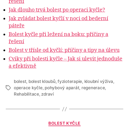
řešení
Jak dlouho trvá bolest po operaci kyčle?
Jak zvládat bolest kyčlí v noci od bederní
páteře
Bolest kyčle při ležení na boku: příčiny a
řešení
Bolest v třísle od kyčlí: příčiny a tipy na úlevu
Cviky při bolesti kyčle – Jak si ulevit jednoduše
a efektivně
bolest
,
bolest kloubů
,
fyzioterapie
,
kloubní výživa
,
operace kyčle
,
pohybový aparát
,
regenerace
,
Štítky
Rehabilitace
,
zdraví
Rubriky
BOLEST KYČLE