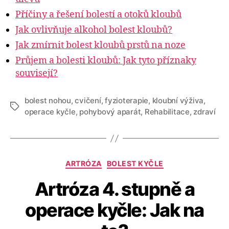
Příčiny a řešení bolestí a otoků kloubů
Jak ovlivňuje alkohol bolest kloubů?
Jak zmírnit bolest kloubů prstů na noze
Průjem a bolesti kloubů: Jak tyto příznaky
souvisejí?
bolest nohou
,
cvičení
,
fyzioterapie
,
kloubní výživa
,
Štítky
operace kyčle
,
pohybový aparát
,
Rehabilitace
,
zdraví
Rubriky
ARTRÓZA
BOLEST KYČLE
Artróza 4. stupně a
operace kyčle: Jak na