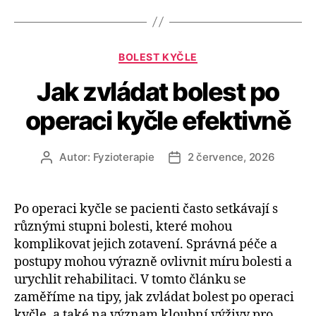
Rubriky
BOLEST KYČLE
Jak zvládat bolest po
operaci kyčle efektivně
Autor:
Fyzioterapie
2 července, 2026
Autor
Datum
příspěvku
příspěvku
Po operaci kyčle se pacienti často setkávají s
různými stupni bolesti, které mohou
komplikovat jejich zotavení. Správná péče a
postupy mohou výrazně ovlivnit míru bolesti a
urychlit rehabilitaci. V tomto článku se
zaměříme na tipy, jak zvládat bolest po operaci
kyčle, a také na význam kloubní výživy pro