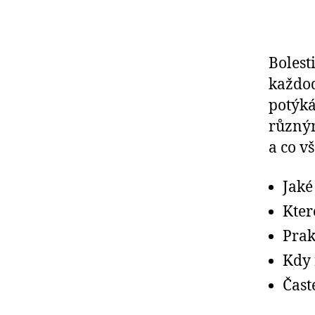
Bolest
každod
potýká
různým
a co v
Jaké
Kter
Prak
Kdy 
Čast