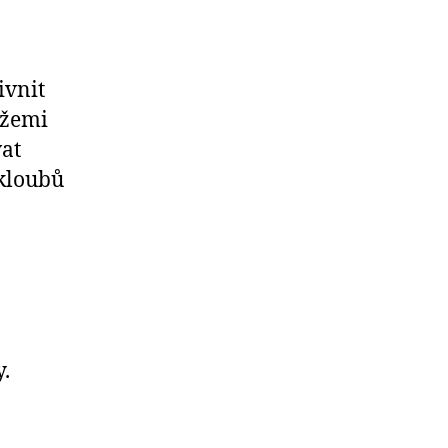
ivnit
ížemi
vat
 kloubů
.