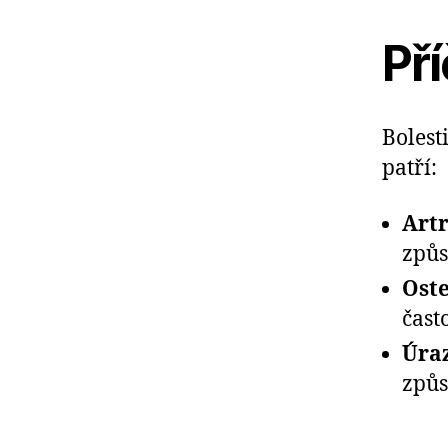
Pří
Bolest
patří:
Artr
způs
Oste
často
Úraz
způs