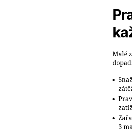
Pra
ka
Malé 
dopad
Snaž
zátě
Prav
zatí
Zařa
3 ma