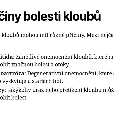
činy bolesti kloubů
i kloubů mohou mít různé příčiny. Mezi nejčas
itida:
Zánětlivé onemocnění kloubů, které 
obit značnou bolest a otoky.
oartróza:
Degenerativní onemocnění, které 
 vyskytuje u starších lidí.
y:
Jakýkoliv úraz nebo přetížení kloubu mů
obit bolest.