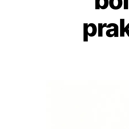
bol
prak