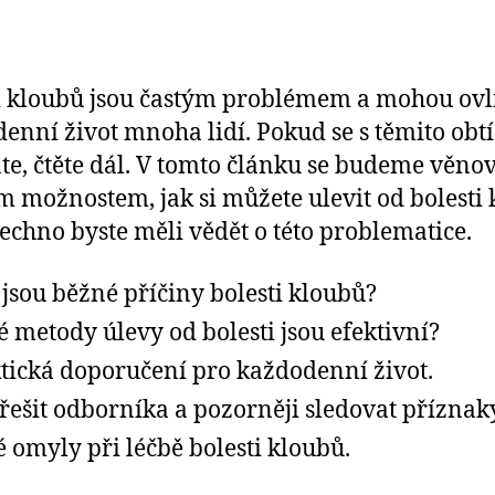
i kloubů jsou častým problémem a mohou ovl
enní život mnoha lidí. Pokud se s těmito obt
te, čtěte dál. V tomto článku se budeme věno
 možnostem, jak si můžete ulevit od bolesti
šechno byste měli vědět o této problematice.
 jsou běžné příčiny bolesti kloubů?
é metody úlevy od bolesti jsou efektivní?
tická doporučení pro každodenní život.
řešit odborníka a pozorněji sledovat příznaky
é omyly při léčbě bolesti kloubů.