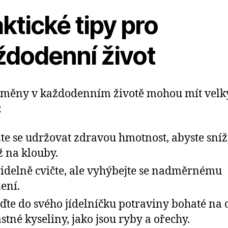
ktické tipy pro
ždodenní život
změny v každodenním životě mohou mít velk
:
te se udržovat zdravou hmotnost, abyste sníži
ž na klouby.
idelně cvičte, ale vyhýbejte se nadměrnému
žení.
ďte do svého jídelníčku potraviny bohaté na
stné kyseliny, jako jsou ryby a ořechy.