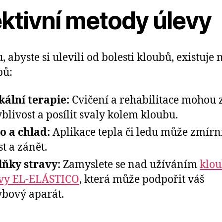
ektivní metody úlevy
, abyste si ulevili od bolesti kloubů, existuje 
pů:
kální terapie:
Cvičení a rehabilitace mohou z
blivost a posílit svaly kolem kloubu.
o a chlad:
Aplikace tepla či ledu může zmírn
st a zánět.
ňky stravy:
Zamyslete se nad užíváním
klou
vy EL-ELÁSTICO
, která může podpořit váš
bový aparát.