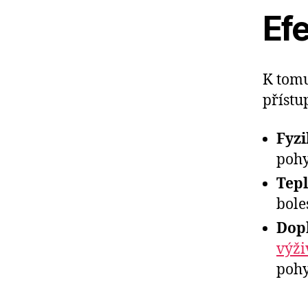
Ef
K tomu
přístu
Fyzi
pohy
Tepl
bole
Dopl
výži
pohy