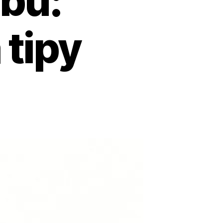
ubů:
 tipy