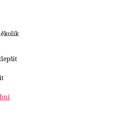
několik
lepšit
it
bní