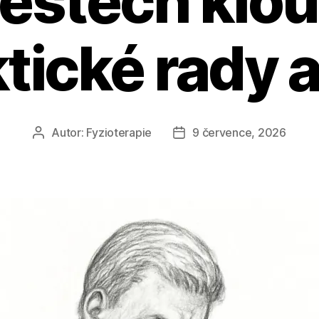
estech klo
tické rady a
Autor:
Fyzioterapie
9 července, 2026
Autor
Datum
příspěvku
příspěvku